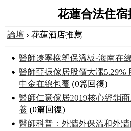
花蓮合法住宿推薦論
論壇
› 花蓮酒店推薦
醫師遼寧橡塑保溫板-海南在
醫師亞振傢居股價大漲5.29%
中金在線包養
(0篇回復)
醫師仁豪傢居2019核心經銷
養
(0篇回復)
醫師科普：外牆外保溫和外牆