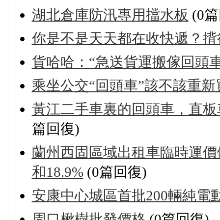
湖北倉庫防汛專用擋水板
(0篇
你是不是天天都在收快遞？揹
貨哈哈：“急送貨運搬傢回頭
乘坐公交“回頭車”該不該重新
黃江二手車裏的回頭車，直板
篇回復)
蘭州西固區域出租車臨時運價儗
和18.9%
(0篇回復)
安康中心城區首批200輛純電
周口楸樹批發價格
(0篇回復)