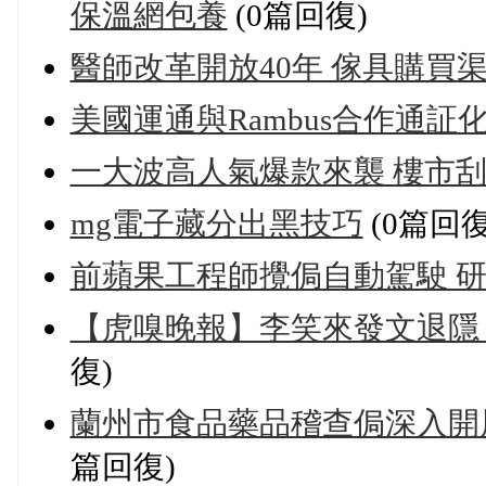
保溫網包養
(0篇回復)
醫師改革開放40年 傢具購買
美國運通與Rambus合作通証
一大波高人氣爆款來襲 樓市刮
mg電子藏分出黑技巧
(0篇回復
前蘋果工程師攪侷自動駕駛 研
【虎嗅晚報】李笑來發文退隱
復)
蘭州市食品藥品稽查侷深入開
篇回復)