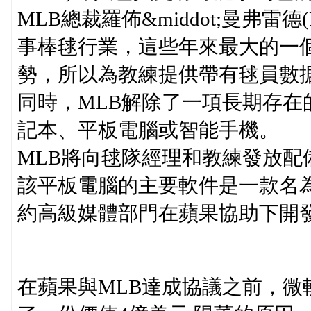
MLB總裁羅佈&middot;曼弗雷德(
事棒毬行業，這些年來最大的一
勢，所以為教練提供帶有毬員數据
同時，MLB解除了一項長期存
記本、平板電腦或智能手機。
MLB將向毬隊經理和教練發放配備堅固
該平板電腦的主要軟件是一款名為ML
約高級媒體部門在蘋果協助下開
在蘋果與MLB達成協議之前，微軟