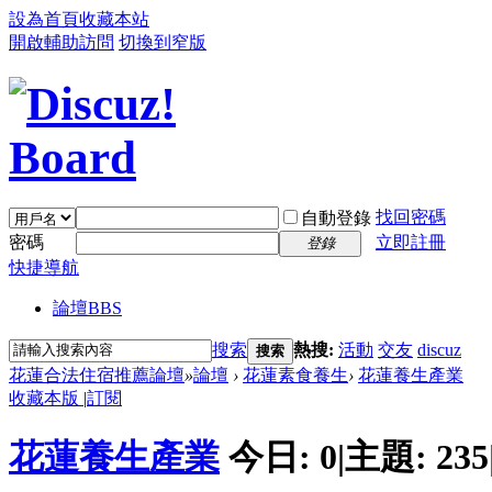
設為首頁
收藏本站
開啟輔助訪問
切換到窄版
找回密碼
自動登錄
密碼
立即註冊
登錄
快捷導航
論壇
BBS
搜索
熱搜:
活動
交友
discuz
搜索
花蓮合法住宿推薦論壇
»
論壇
›
花蓮素食養生
›
花蓮養生產業
收藏本版
|
訂閱
花蓮養生產業
今日:
0
|
主題:
235