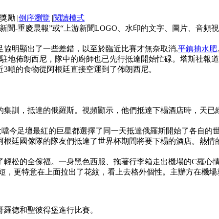
|
倒序瀏覽
|
閱讀模式
新聞-重慶晨報”或“上游新聞LOGO、水印的文字、圖片、音
足協明顯出了一些差錯，以至於臨近比賽才無奈取消,
平鎮抽水肥
隊駐地佈朗西尼，隊中的廚師也已先行抵達開始忙碌。塔斯社報
近3噸的食物從阿根廷直接空運到了佈朗西尼。
的集訓，抵達的俄羅斯。視頻顯示，他們抵達下榻酒店時，天已
大噹今足壇最紅的巨星都選擇了同一天抵達俄羅斯開始了各自的世
阿根廷國傢隊的隊友們抵達了世界杯期間將要下榻的酒店。熱情
了輕松的全傢福。一身黑色西服、拖著行李箱走出機場的C羅心
短，更特意在上面拉出了花紋，看上去格外個性。主辦方在機場
哥羅德和聖彼得堡進行比賽。