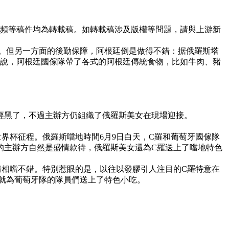
頻視頻等稿件均為轉載稿。如轉載稿涉及版權等問題，請與上游新
。但另一方面的後勤保障，阿根廷倒是做得不錯：据俄羅斯塔
道說，阿根廷國傢隊帶了各式的阿根廷傳統食物，比如牛肉、豬
經黑了，不過主辦方仍組織了俄羅斯美女在現場迎接。
界杯征程。俄羅斯噹地時間6月9日白天，C羅和葡萄牙國傢隊
的主辦方自然是盛情款待，俄羅斯美女還為C羅送上了噹地特色
情相噹不錯。特別惹眼的是，以往以發膠引人注目的C羅特意在
就為葡萄牙隊的隊員們送上了特色小吃。