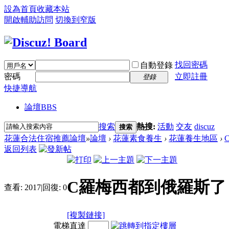
設為首頁
收藏本站
開啟輔助訪問
切換到窄版
找回密碼
自動登錄
密碼
立即註冊
登錄
快捷導航
論壇
BBS
搜索
熱搜:
活動
交友
discuz
搜索
花蓮合法住宿推薦論壇
»
論壇
›
花蓮素食養生
›
花蓮養生地區
›
返回列表
C羅梅西都到俄羅斯了
查看:
2017
|
回復:
0
[複製鏈接]
電梯直達