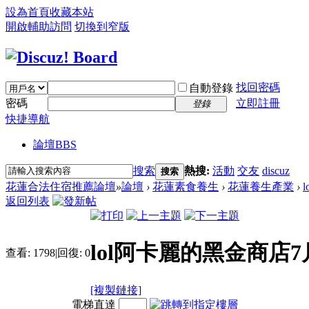
設為首頁
收藏本站
開啟輔助訪問
切換到窄版
找回密碼
自動登錄
密碼
立即註冊
登錄
快捷導航
論壇
BBS
搜索
熱搜:
活動
交友
discuz
搜索
花蓮合法住宿推薦論壇
»
論壇
›
花蓮素食養生
›
花蓮養生產業
›
返回列表
lol阿卡麗的黑金商店7
查看:
1798
|
回復:
0
[複製鏈接]
電梯直達