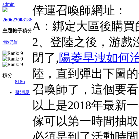
admin
倖運召喚師網址：
2696
2700
8186
A：綁定大區後購買
主題
帖子
積分
2、登陸之後，游戲
管理員
閉了,
陽萎早洩如何
陸，直到彈出下圖的
積分
8186
召喚師了，這個要看
發消息
以上是2018年最
傢可以第一時間抽取
必須是到了活動時間