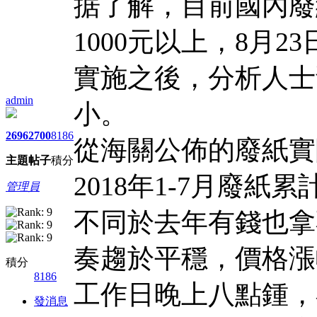
据了解，目前國內廢
1000元以上，8月
實施之後，分析人士
admin
小。
2696
2700
8186
從海關公佈的廢紙實
主題
帖子
積分
2018年1-7月廢紙
管理員
不同於去年有錢也拿
奏趨於平穩，價格漲
積分
8186
工作日晚上八點鍾，
發消息