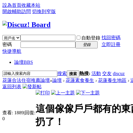
設為首頁
收藏本站
開啟輔助訪問
切換到窄版
找回密碼
自動登錄
密碼
立即註冊
登錄
快捷導航
論壇
BBS
搜索
熱搜:
活動
交友
discuz
搜索
花蓮合法住宿推薦論壇
»
論壇
›
花蓮素食養生
›
花蓮養生地區
›
返回列表
這個傢傢戶戶都有的東
查看:
1889
|
回復:
0
扔了！