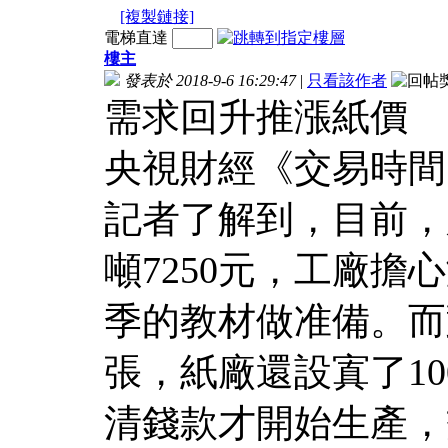
[複製鏈接]
電梯直達
樓主
發表於 2018-9-6 16:29:47
|
只看該作者
需求回升推漲紙價
央視財經《交易時間
記者了解到，目前，
噸7250元，工廠擔
季的教材做准備。而
張，紙廠還設寘了1
清錢款才開始生產，